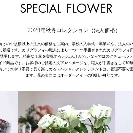
2023年秋冬
コレクション
​（法人価格）​
向けの中規模以上の注文の価格をご案内。学校の入学式・卒業式や、法人の
カリグラフィの職人により一つ一つ手書きされたカリグラフィ(T
に最適です。
登場します。精密な印刷を実
現するSPECIAL FLOWERならではの
クチュールラ
イド商品です。
​お客様のご指定の文字やイメージ
を、職人が手書きをして印
おいて水やり不要で長く楽しめるスペシャルアレンジメントは、管理不要で
ます。花の表面には
オーダーメイドの印刷が可能です。