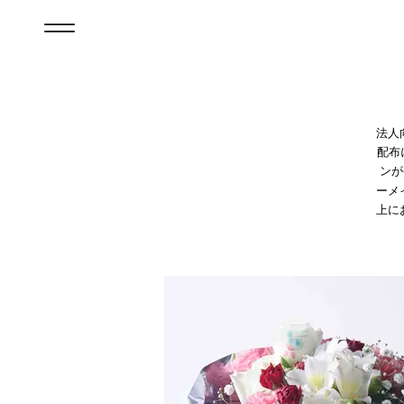
法人
配布
ンが
ーメ
上に