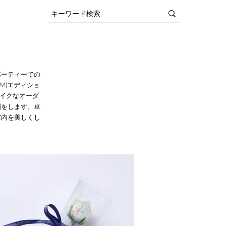
パーティーでの
M)エディショ
イクなオーダ
刷をします。
卓
室内を美しくし