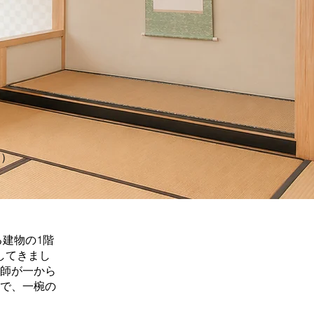
版）
する建物の1階
してきまし
師が一から
で、一椀の