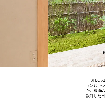
「SPECI
に設けら
た。茶道の
設計した日