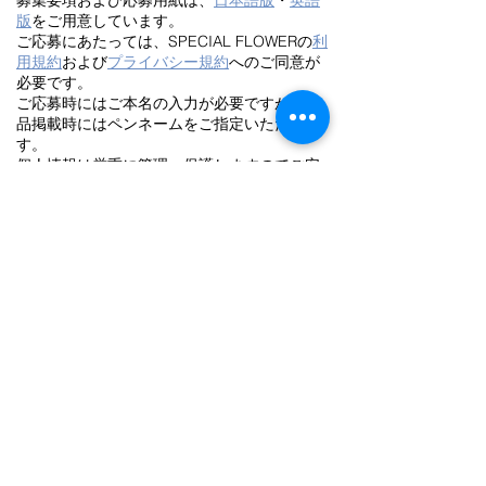
募集要項および応募用紙は、
日本語版
・
英語
版
をご用意しています。
ご応募にあたっては、SPECIAL FLOWERの
利
用規約
および
プライバシー規約
へのご同意が
必要です。
ご応募時にはご本名の入力が必要ですが、作
品掲載時にはペンネームをご指定いただけま
す。
個人情報は厳重に管理・保護しますのでご安
心ください。
応募先（電子メール）
prize＠special-flower.com
応募先（郵送）
〒202-0003 東京都西東京市北町5-1-11
株式会社SPECIAL FLOWER COMPANY 宛
応募期限
SPECIAL FLOWER PRIZEは毎年開催してい
ます。
次回の応募期限は2026年8月31日です。
お問い合わせ