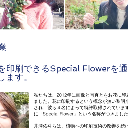
事業
刷できるSpecial Flowerを
します。
私たちは、2012年に画像と写真とをお花に
ました。花に印刷するという概念が無い黎明
され、彼ら４名によって特許取得されていま
に「Special Flower」という名称がつきまし
井澤佑斗らは、植物への印刷技術の改善を続