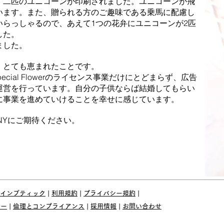
、二匹のユニコーンが印刷されました。ユニコーンが飛
います。また、贈られる方のご趣味である乗馬に配慮し
いらっしゃるので、あえて1つの花弁にユニコーンが2匹
した。
ました。
、とても恵まれたことです。
は、Special Flowerのライセンス事業だけにとどまらず、広告
運営を行っています。自分の子供ならば結婚してもらい
に事業を進めていけることを幸せに感じています。
MPANYにご期待ください。
インブティック
|
利用規約
|
プライバシー規約
|
ィー
​ |
倫理とコンプライアンス
|
採用情報
|
お問い合わせ