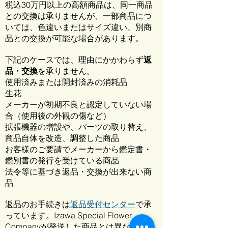
税込30万円以上の高額商品は、同一商品
との交換は承りませんが、一部商品につ
いては、色違いまたはサイズ違い、別商
品との交換が可能な場合があります。
下記のケースでは、理由にかかわらず
返
品・交換
を承りません。
使用済みまたは開封済みの消耗品
生花
メーカーが初期不良と認定していない場
合（使用後の外観の傷など）
拡張機器の増設や、パーツの取り替え、
商品自体を改造、調整した商品
お客様のご要請でメーカーから鑑定書・
鑑別書の発行を受けている商品
法令等に基づき返品・交換が出来ない商
品
返品のお手続きは
返品受付センター
で承
っています。Izawa Special Flower
Companyが発送した商品とは異なる商品