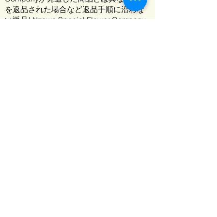
を返品された場合など返品手順に沿わな
い返品はIzawa Special Flower Company
の裁量で返送された商品を廃棄すること
がございます。
注: 商品の仕様や修理の依頼については、
保証書または取扱説明書に記載のメーカ
ーへご連絡ください。
出品者が発送する商品の返品・交
換の条件
出品者が発送する商品はIzawa Special
Flower Companyではなく出品者に直接返
品してください。Special Flower Markの
出品者の多くはIzawa Special Flower
Company と同等の返品・交換の条件を設
定していますが、一部の出品者は独自の
返品・交換の条件を設定しています。各
出品者が設定する返品・交換の条件は、
出品者のプロフィールページの「返品お
よび返金について」から確認できます。