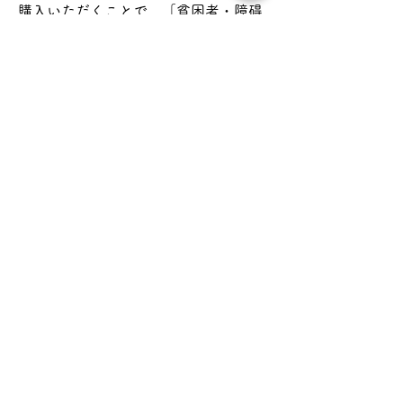
購入いただくことで、「貧困者・障碍
者、社会的に困難な状況を強いられて
いる全ての方が、プレゼントを受け取
ることができる社会を作る」支援が同
時にできる仕組みになっております。
今後とも、Special Flowerをよろしく
お願いいたします。
Special Flower Company
​創業者 井澤佑斗
Special Flower