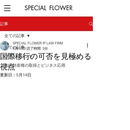
記事
全ての記事
SPECIAL FLOWER IP LAW FIRM
全ての記事
5月12日
読了時間: 3分
国際移行の可否を見極める
フットプリント
視点
知的財産権の取得とビジネス応用
更新日：
5月14日